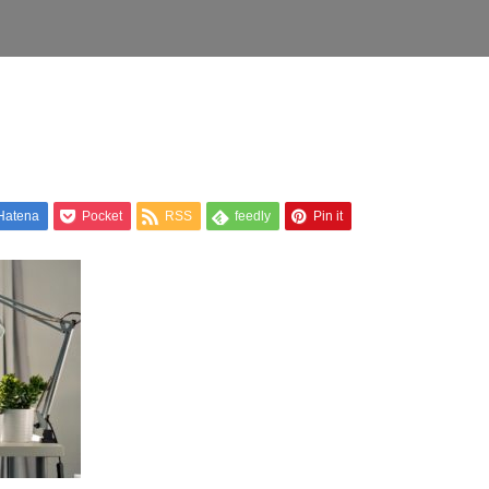
Hatena
Pocket
RSS
feedly
Pin it