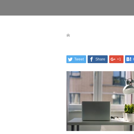
Tweet
Share
+1