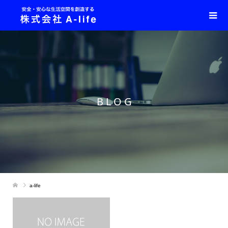
B L O G
a-life