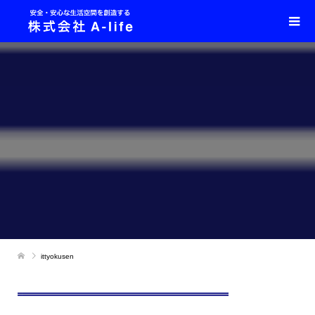
ittyokusen