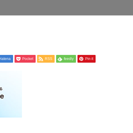
Hatena
Pocket
RSS
feedly
Pin it