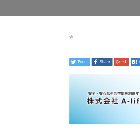
Tweet
Share
+1